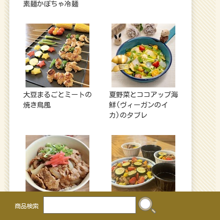
素麺かぼちゃ冷麺
大豆まるごとミートの
夏野菜とココアップ海
焼き鳥風
鮮(ヴィーガンのイ
カ)のタブレ
ベジ牛丼
大豆ミートの彩り炒め
商品検索