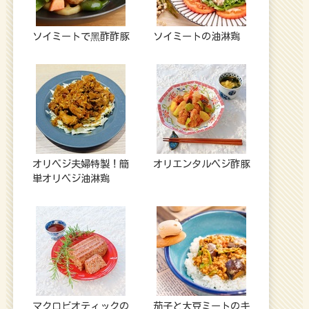
ソイミートで⿊酢酢豚
ソイミートの油淋鶏
オリベジ夫婦特製！簡
オリエンタルベジ酢豚
単オリベジ油淋鶏
マクロビオティックの
茄子と大豆ミートのキ