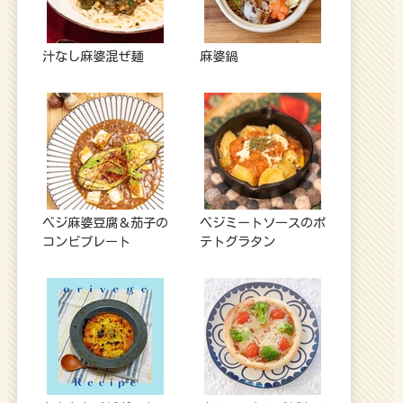
汁なし麻婆混ぜ麺
麻婆鍋
ベジ麻婆豆腐＆茄子の
ベジミートソースのポ
コンビプレート
テトグラタン