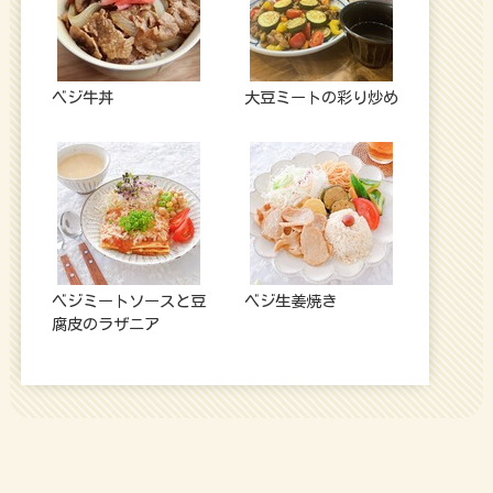
ベジ牛丼
大豆ミートの彩り炒め
ベジミートソースと豆
ベジ生姜焼き
腐皮のラザニア