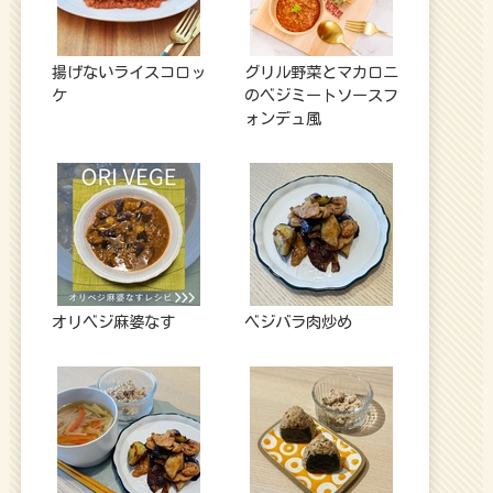
揚げないライスコロッ
グリル野菜とマカロニ
ケ
のベジミートソースフ
ォンデュ風
オリベジ麻婆なす
ベジバラ肉炒め