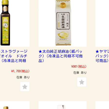
キストラヴァージ
★太白純正胡麻油(紙パッ
★ヤマ
ブオイル ドルチ
ク)（冷凍品と同梱不可商
パック
ｌ（冷凍品と同梱
品）
可商品
）
¥961
(税込)
¥1,700
(税込)
在庫 あり
在庫 あり