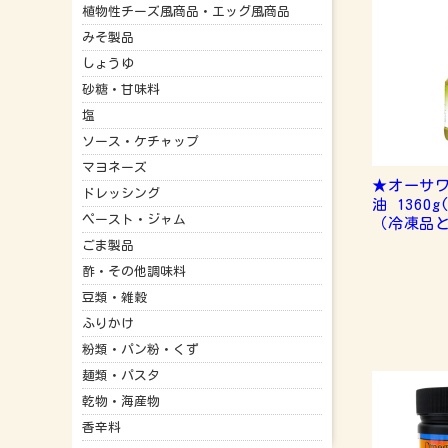
植物性チーズ風商品・エッグ風商品
みそ製品
しょうゆ
砂糖・甘味料
塩
ソース・ケチャップ
マヨネーズ
★オーサ
ドレッシング
油 1360
ペースト・ジャム
（冷凍品
ごま製品
酢・その他調味料
豆類・雑穀
ふりかけ
粉類・パン粉・くず
麺類・パスタ
乾物・海産物
香辛料