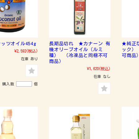
ッツオイル454g
長期品切れ ★カナーン 有
★純正
機オリーブオイル（ルミ
ック）
¥2,592
(税込)
種） （冷凍品と同梱不可
可商品
在庫 あり
商品）
¥1,620
(税込)
在庫 なし
購入数
個