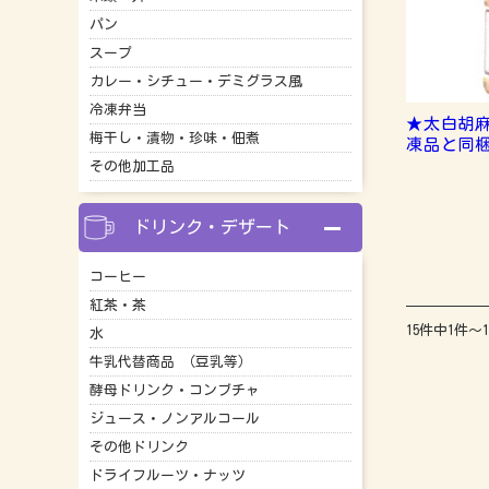
パン
スープ
カレー・シチュー・デミグラス風
冷凍弁当
★太白胡麻
梅干し・漬物・珍味・佃煮
凍品と同
その他加工品
ドリンク・デザート
コーヒー
紅茶・茶
15件中1件～
水
牛乳代替商品 （豆乳等）
酵母ドリンク・コンブチャ
ジュース・ノンアルコール
その他ドリンク
ドライフルーツ・ナッツ