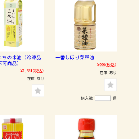
にちの米油（冷凍品
一番しぼり菜種油
不可商品）
¥999
(税込)
¥1,361
(税込)
在庫 あり
在庫 あり
購入数
個