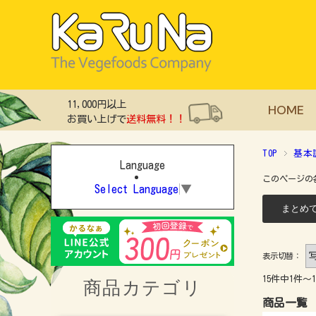
11,000円以上
HOME
お買い上げで
送料無料！！
TOP
基本
Language
このページの
Select Language
▼
表示切替：
15件中1件～
商品カテゴリ
商品一覧