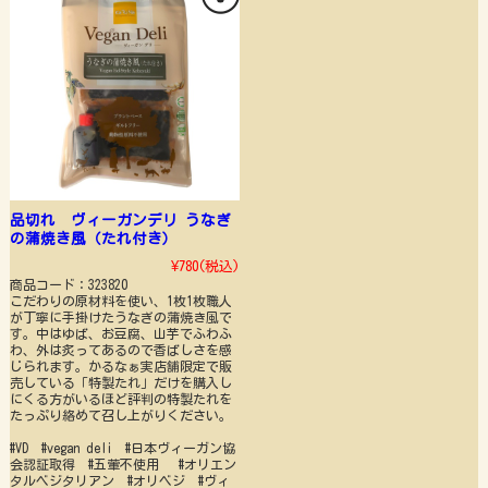
品切れ ヴィーガンデリ うなぎ
の蒲焼き風（たれ付き）
¥780
(税込)
商品コード：323820
こだわりの原材料を使い、1枚1枚職人
が丁寧に手掛けたうなぎの蒲焼き風で
す。中はゆば、お豆腐、山芋でふわふ
わ、外は炙ってあるので香ばしさを感
じられます。かるなぁ実店舗限定で販
売している「特製たれ」だけを購入し
にくる方がいるほど評判の特製たれを
たっぷり絡めて召し上がりください。
#VD #vegan deli #日本ヴィーガン協
会認証取得 #五葷不使用 #オリエン
タルベジタリアン #オリベジ #ヴィ