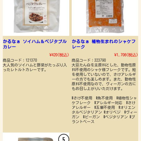
かるなぁ ソイハム＆ベジタブル
かるなぁ 植物生まれのシャケフ
カレー
レーク
¥420
(税込)
¥1,706
(税込)
商品コード：121370
商品コード：323790
大人気のソイハムと野菜がたっぷり入
大豆たん白を主原料とした、動物性原
ったレトルトカレーです。
料不使用のシャケ様フレークです。鮭
を使用していないので、さけアレルギ
ーの方でも楽しめます。また、動物性
原料不使用なので、ヴィーガンの方に
もお召し上がりいただけます。
#さけ不使用 #魚不使用 #植物性シャ
ケフレーク #アレルギー対応 #さけ
アレルギー #五葷不使用 #オリエン
タルベジタリアン #オリベジ #ヴィー
ガン #ビーガン #ベジタリアン #プ
ラントベース