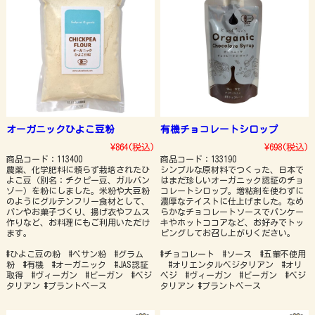
オーガニックひよこ豆粉
有機チョコレートシロップ
¥864
(税込)
¥698
(税込)
商品コード：113400
商品コード：133190
農薬、化学肥料に頼らず栽培されたひ
シンプルな原材料でつくった、日本で
よこ豆（別名：チクピー豆、ガルバン
はまだ珍しいオーガニック認証のチョ
ゾー）を粉にしました。米粉や大豆粉
コレートシロップ。増粘剤を使わずに
のようにグルテンフリー食材として、
濃厚なテイストに仕上げました。なめ
パンやお菓子づくり、揚げ衣やフムス
らかなチョコレートソースでパンケー
作りなど、お料理にもご利用いただけ
キやホットココアなど、お好みでトッ
ます。
ピングしてお召し上がりください。
#ひよこ豆の粉 #ベサン粉 #グラム
#チョコレート #ソース #五葷不使用
粉 #有機 #オーガニック #JAS認証
#オリエンタルベジタリアン #オリ
取得 #ヴィーガン #ビーガン #ベジ
ベジ #ヴィーガン #ビーガン #ベジ
タリアン #プラントベース
タリアン #プラントベース