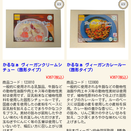
かるなぁ ヴィーガンクリームシ
かるなぁ ヴィーガンカレールー
チュー（固形タイプ）
（固形タイプ）
¥367
(税込)
¥367
(税込)
商品コード：123810
商品コード：123800
一般的に使用される乳製品、牛脂など
一般的に使用される牛脂などの動物性
の動物性油脂や肉エキス等の動物性素
油脂や肉エキス等の動物性素材は使用
材は使用せず、豆乳粉末など植物性原
せず、植物性原料のみで仕上げた固形
料を使用した固形シチュールーです。
タイプのカレールーです。ルーのベー
国産小麦を使用した小麦粉をベースに
スには国産小麦を使用した小麦粉を採
豆乳粉を加えることでまろやかなコク
用。カレー粉の豊かな香りに、トマト
をプラス。素材の旨みが調和したやさ
の旨み、りんご果汁のやさしい甘みを
しい味わいをお楽しみいただけます。
加え、コク深くまろやかな味わいに仕
玉ねぎやにんにく等の五葷は使用して
上げました。
いないので、幅広い方に召し上がり頂
けます。
#日本ヴィーガン協会認証取得 #着色