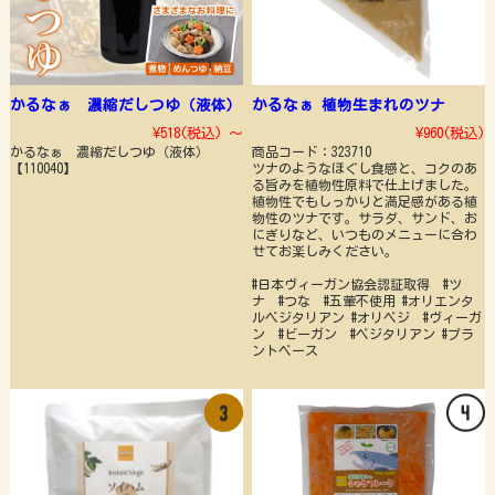
かるなぁ 濃縮だしつゆ（液体）
かるなぁ 植物生まれのツナ
¥518
(税込)
～
¥960
(税込)
かるなぁ 濃縮だしつゆ（液体）
商品コード：323710
【110040】
ツナのようなほぐし食感と、コクのあ
る旨みを植物性原料で仕上げました。
植物性でもしっかりと満足感がある植
物性のツナです。サラダ、サンド、お
にぎりなど、いつものメニューに合わ
せてお楽しみください。
#日本ヴィーガン協会認証取得 #ツ
ナ #つな #五葷不使用 #オリエンタ
ルベジタリアン #オリベジ #ヴィーガ
ン #ビーガン #ベジタリアン #プラ
ントベース