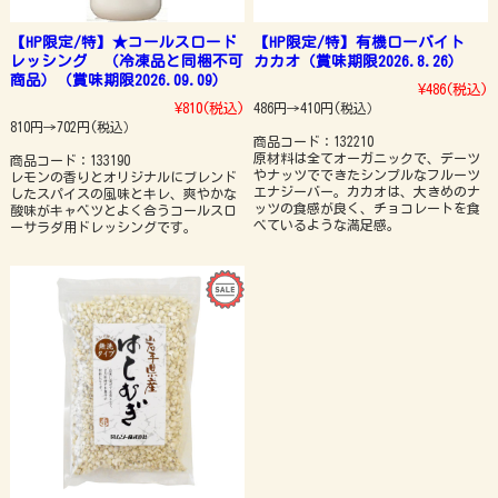
【HP限定/特】★コールスロード
【HP限定/特】有機ローバイト
レッシング （冷凍品と同梱不可
カカオ（賞味期限2026.8.26）
商品）（賞味期限2026.09.09）
¥486
(税込)
¥810
(税込)
486円→410円(税込）
810円→702円(税込）
商品コード：132210
原材料は全てオーガニックで、デーツ
商品コード：133190
やナッツでできたシンプルなフルーツ
レモンの香りとオリジナルにブレンド
エナジーバー。カカオは、大きめのナ
したスパイスの風味とキレ、爽やかな
ッツの食感が良く、チョコレートを食
酸味がキャベツとよく合うコールスロ
べているような満足感。
ーサラダ用ドレッシングです。