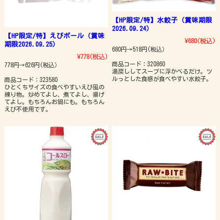
【HP限定/特】水餃子（賞味期限
2026.09.24）
【HP限定/特】えびボール（賞味
¥680
(税込)
期限2026.09.25）
680円→518円(税込）
¥778
(税込)
商品コード：320860
778円→626円(税込）
湯戻ししてスープに浮かべるだけ。ツ
ルっとした食感が食べやすい水餃子。
商品コード：323580
ひとくちサイズの食べやすいえび風の
練り物。炒めてよし、煮てよし、揚げ
てよし。もちろんお鍋にも。もちろん
えび不使用です。