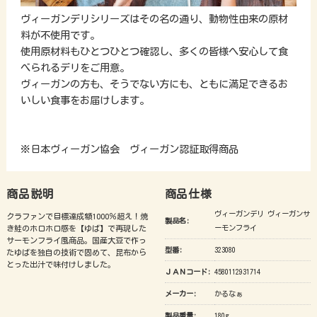
ヴィーガンデリシリーズはその名の通り、動物性由来の原材
料が不使用です。
使用原材料もひとつひとつ確認し、多くの皆様へ安心して食
べられるデリをご用意。
ヴィーガンの方も、そうでない方にも、ともに満足できるお
いしい食事をお届けします。
※日本ヴィーガン協会 ヴィーガン認証取得商品
商品説明
商品仕様
ヴィーガンデリ ヴィーガンサ
クラファンで目標達成額1000％超え！焼
製品名:
き鮭のホロホロ感を【ゆば】で再現した
ーモンフライ
サーモンフライ風商品。国産大豆で作っ
型番:
323080
たゆばを独自の技術で固めて、昆布から
とった出汁で味付けしました。
ＪＡＮコード:
4580112931714
メーカー:
かるなぁ
製品重量:
180g