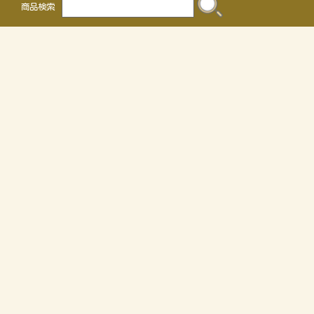
商品検索
株式会社 かるなぁ
〒468-0041
名古屋市天白区保呂町2016
TEL 052-804-0036 FAX 052-805-3302
OEMについて
個人情報の取り扱いについて
特定商取引法に関する表示
サイトマップ