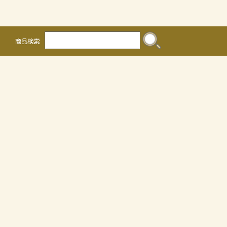
商品検索
株式会社 かるなぁ
〒468-0041
名古屋市天白区保呂町2016
TEL 052-804-0036 FAX 052-805-3302
OEMについて
個人情報の取り扱いについて
特定商取引法に関する表示
サイトマップ