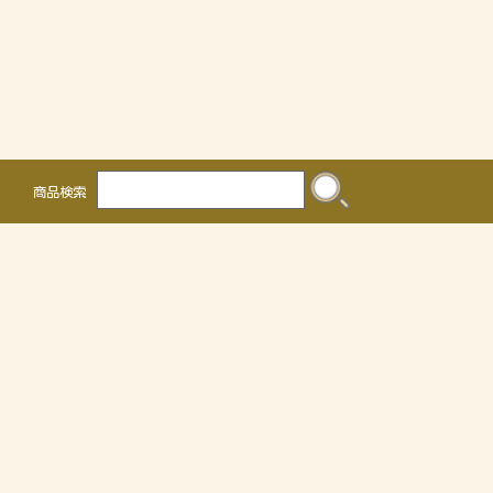
商品検索
株式会社 かるなぁ
〒468-0041
名古屋市天白区保呂町2016
TEL 052-804-0036 FAX 052-805-3302
OEMについて
個人情報の取り扱いについて