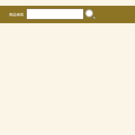
商品検索
株式会社 かるなぁ
〒468-0041
名古屋市天白区保呂町2016
TEL 052-804-0036 FAX 052-805-3302
OEMについて
個人情報の取り扱いについて
特定商取引法に関する表示
サイトマップ