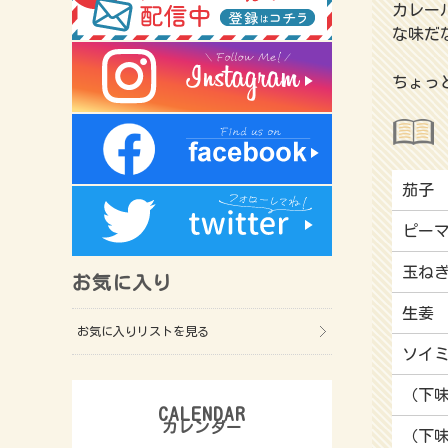
カレー
な味だ
ちょっ
茄子
ピー
玉ね
お気に入り
生姜
お気に入りリストを見る
ソイ
（下
（下