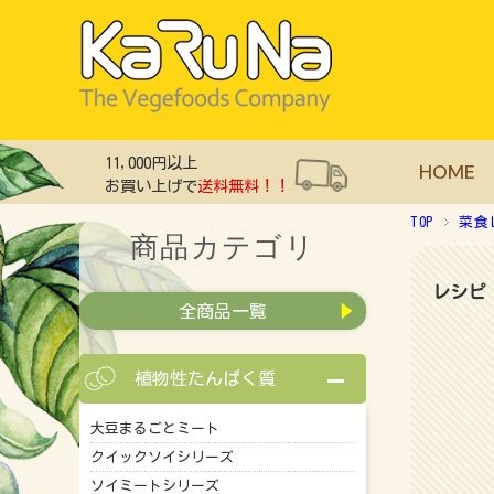
11,000円以上
HOME
お買い上げで
送料無料！！
TOP
菜食
商品カテゴリ
レシピ
全商品一覧
植物性たんぱく質
大豆まるごとミート
クイックソイシリーズ
ソイミートシリーズ