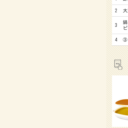
2
大
鍋
3
ピ
4
③