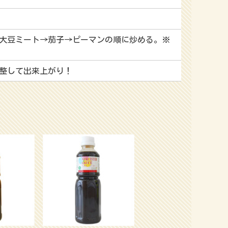
大豆ミート→茄子→ピーマンの順に炒める。※
整して出来上がり！