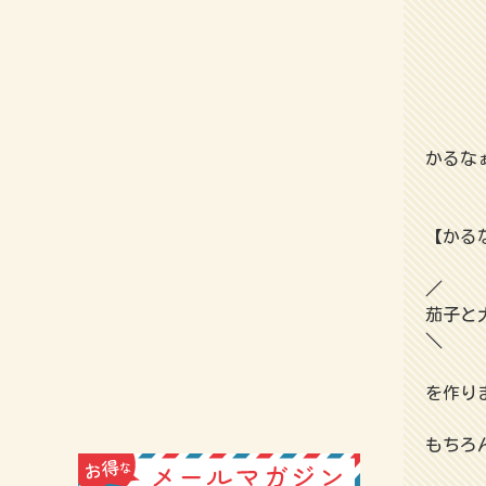
かるな
【かる
／
茄子と
＼
を作り
もちろ