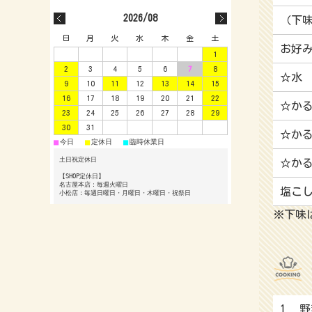
2026/08
（下
日
月
火
水
木
金
土
お好
1
2
3
4
5
6
7
8
☆水
9
10
11
12
13
14
15
16
17
18
19
20
21
22
☆かる
23
24
25
26
27
28
29
30
31
☆か
■
■
■
今日
定休日
臨時休業日
土日祝定休日
☆かる
【SHOP定休日】
名古屋本店：毎週火曜日
塩こ
小松店：毎週日曜日・月曜日・木曜日・祝祭日
※下味
1
野