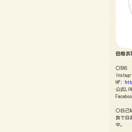
田畑衣
〇SNS
Instag
HP:
htt
公式LI
Facebo
〇自己
食で自
中。