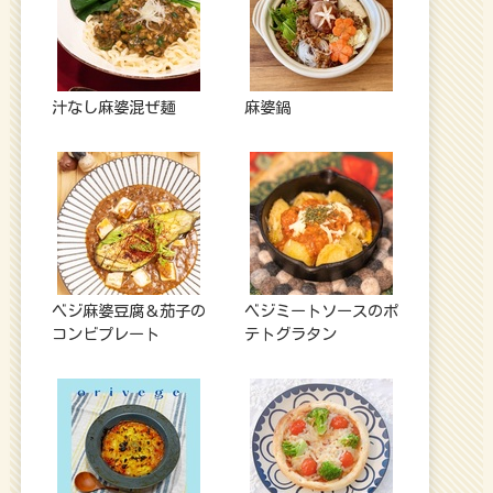
汁なし麻婆混ぜ麺
麻婆鍋
ベジ麻婆豆腐＆茄子の
ベジミートソースのポ
コンビプレート
テトグラタン