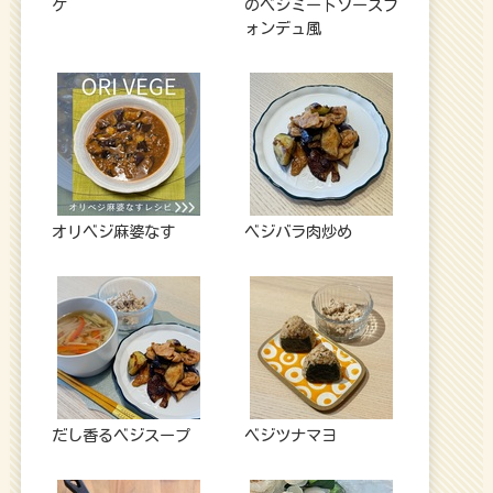
ケ
のベジミートソースフ
ォンデュ風
オリベジ麻婆なす
ベジバラ肉炒め
だし香るベジスープ
ベジツナマヨ