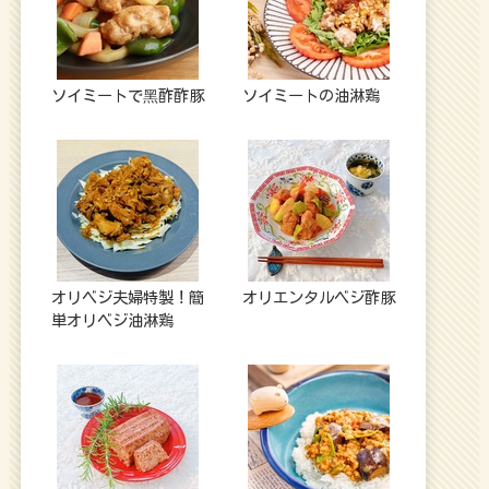
ソイミートで⿊酢酢豚
ソイミートの油淋鶏
オリベジ夫婦特製！簡
オリエンタルベジ酢豚
単オリベジ油淋鶏