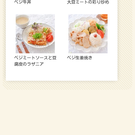
ベジ牛丼
大豆ミートの彩り炒め
ベジミートソースと豆
ベジ生姜焼き
腐皮のラザニア