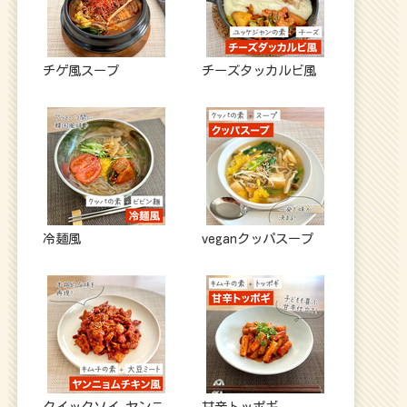
チゲ風スープ
チーズタッカルビ風
冷麺風
veganクッパスープ
クイックソイ ヤンニ
甘辛トッポギ