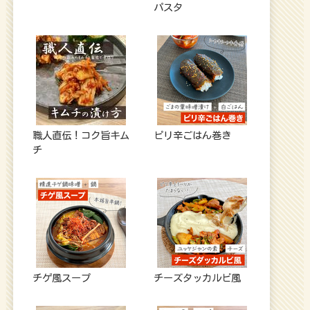
パスタ
職人直伝！コク旨キム
ピリ辛ごはん巻き
チ
チゲ風スープ
チーズタッカルビ風