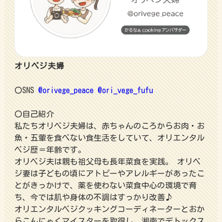
オリベジ夫婦
〇SNS
@orivege_peace
@ori_vege_fufu
〇自己紹介
私たちオリベジ夫婦は、赤ちゃんのころからお肉・お
魚・五葷を食べない食生活をしていて、オリエンタル
ベジ歴＝年齢です。
オリベジ夫は親も祖父母も長年菜食を実践。 オリベ
ジ妻は子どもの頃にアトピーやアレルギーがあったこ
とがきっかけで、薬を使わない菜食中心の環境で育
ち、今では肌や身体の不調はすっかり改善♪
オリエンタルベジクッキングコーディネーターとおか
らこんにゃくマイスターを取得し、湘南でデトックス