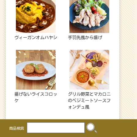
ヴィーガンオムハヤシ
手羽先風から揚げ
揚げないライスコロッ
グリル野菜とマカロニ
ケ
のベジミートソースフ
ォンデュ風
商品検索