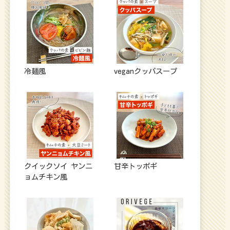
冷麺風
veganクッパスープ
クイックソイ ヤンニ
甘辛トッポギ
ョムチキン風