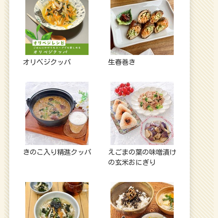
オリベジクッパ
生春巻き
きのこ入り精進クッパ
えごまの葉の味噌漬け
の玄米おにぎり