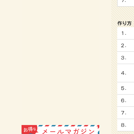
７．
作り方
１．
２．
３．
４．
５．
６．
７．
８．