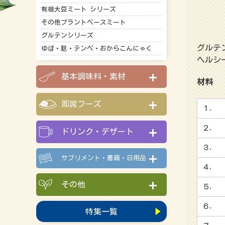
有機大豆ミート シリーズ
その他プラントベースミート
グルテンシリーズ
グルテ
ゆば・麩・テンペ・おからこんにゃく
ヘルシ
基本調味料・素材
材料
即席フーズ
１．
２．
ドリンク・デザート
３．
サプリメント・書籍・日用品
４．
その他
５．
６．
特集一覧