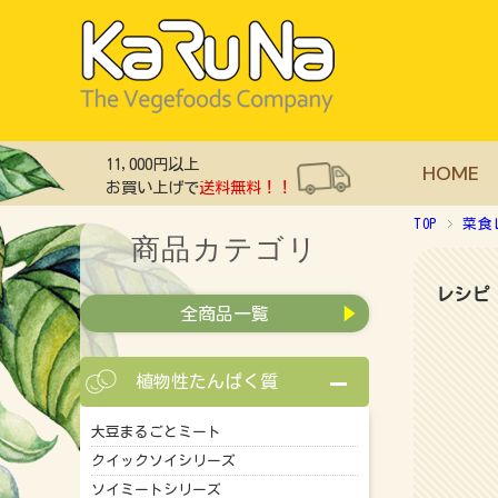
11,000円以上
HOME
お買い上げで
送料無料！！
TOP
菜食
商品カテゴリ
レシピ
全商品一覧
植物性たんぱく質
大豆まるごとミート
クイックソイシリーズ
ソイミートシリーズ