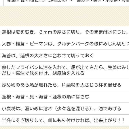
調味料 塩・和風だし（かるなぁ）・ 胡麻油・醤油・小麦粉・片
蓮根は皮をむき、３ｍｍの厚さに切り、そのまま酢水につけ
人参・椎茸・ピーマンは、グルテンバーグの様にみじん切り
海苔は、蓮根の大きさに合わせて切っておく
熱したフライパンに油を入れて、煙が出てきたら、生姜のみ
だし・醤油で味を付け、胡麻油を入れる
炒め物のあら熱が取れたら、片栗粉を大さじ３杯を混ぜる
蓮根・海苔・具・海苔・蓮根の順にはさむ
小麦粉は、濃いめに溶き（少々塩を混ぜる）、油であげる
半分にそぎ切りして、皿にもり付けければ、出来上がり！！