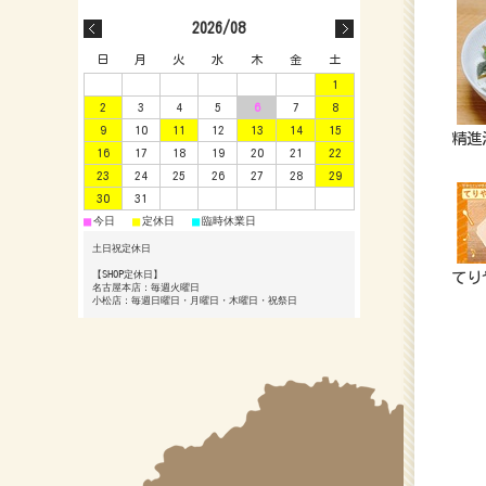
2026/08
日
月
火
水
木
金
土
1
2
3
4
5
6
7
8
9
10
11
12
13
14
15
精進
16
17
18
19
20
21
22
23
24
25
26
27
28
29
30
31
■
■
■
今日
定休日
臨時休業日
土日祝定休日
【SHOP定休日】
てり
名古屋本店：毎週火曜日
小松店：毎週日曜日・月曜日・木曜日・祝祭日