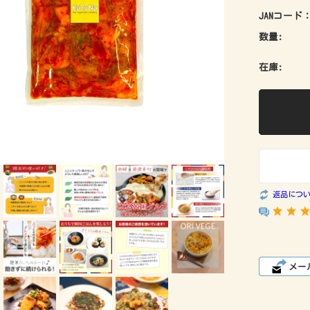
JANコード
数量:
在庫:
返品につ