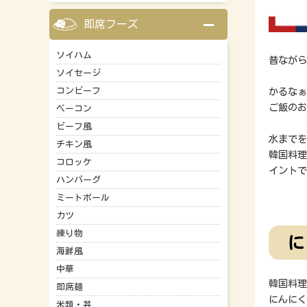
即席フーズ
ソイハム
昔ながら
ソイセージ
かるなぁ
コンビーフ
ご飯のお
ベーコン
ビーフ風
水までを
チキン風
韓国料理
コロッケ
イントで
ハンバーグ
ミートボール
カツ
練り物
に
海鮮風
中華
韓国料理
即席麺
にんにく
米類・丼