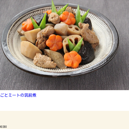
ごとミートの筑前煮
40380