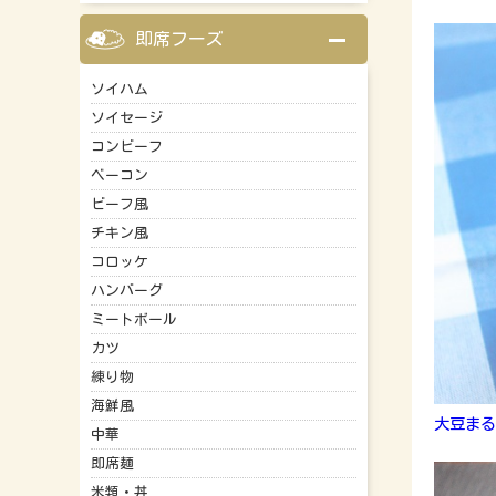
即席フーズ
ソイハム
ソイセージ
コンビーフ
ベーコン
ビーフ風
チキン風
コロッケ
ハンバーグ
ミートボール
カツ
練り物
海鮮風
大豆まる
中華
即席麺
米類・丼