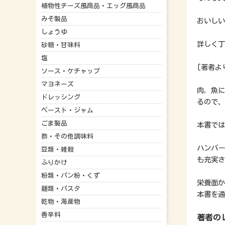
植物性チーズ風商品・エッグ風商品
みそ製品
おいしい
しょうゆ
詳しく丁
砂糖・甘味料
塩
[著者よ
ソース・ケチャップ
マヨネーズ
肉，魚
ドレッシング
るので、
ペースト・ジャム
ごま製品
本書では
酢・その他調味料
ハンバー
豆類・雑穀
も充実さ
ふりかけ
粉類・パン粉・くず
栄養面か
麺類・パスタ
本書を通
乾物・海産物
香辛料
著者の