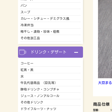
パン
スープ
カレー・シチュー・デミグラス風
冷凍弁当
梅干し・漬物・珍味・佃煮
その他加工品
ドリンク・デザート
コーヒー
紅茶・茶
水
大豆まる
牛乳代替商品 （豆乳等）
酵母ドリンク・コンブチャ
ジュース・ノンアルコール
その他ドリンク
商品仕様
ドライフルーツ・ナッツ
型番:
1