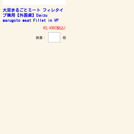
大豆まるごとミート フィレタイ
プ徳用【外国産】Daizu
marugoto meat Fillet in VP
¥2,430
(税込)
数量：
個