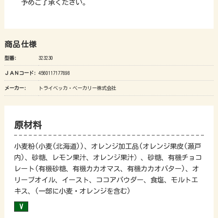
予めご了承ください。
商品仕様
型番:
323230
ＪＡＮコード:
4560117177898
メーカー:
トライベッカ・ベーカリー株式会社
原材料
小麦粉(小麦(北海道))、オレンジ加工品(オレンジ果皮(瀬戸
内)、砂糖、レモン果汁、オレンジ果汁）、砂糖、有機チョコ
レート(有機砂糖、有機カカオマス、有機カカオバター)、オ
リーブオイル、イースト、ココアパウダー、食塩、モルトエ
キス、(一部に小麦・オレンジを含む)