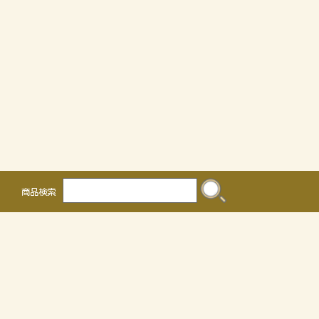
商品検索
株式会社 かるなぁ
〒468-0041
名古屋市天白区保呂町2016
TEL 052-804-0036 FAX 052-805-3302