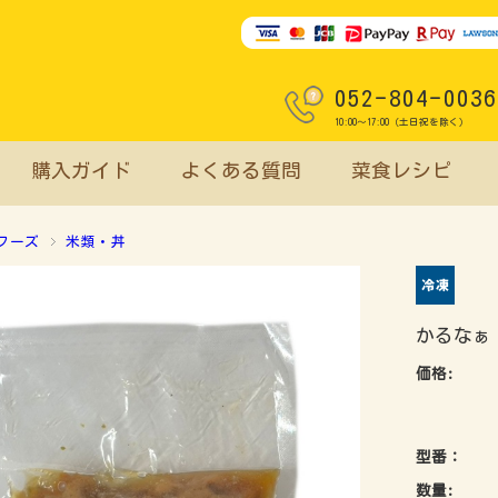
052-804-0036
10:00～17:00（土日祝を除く）
購入ガイド
よくある質問
菜食レシピ
フーズ
米類・丼
かるなぁ
価格:
型番：
数量: