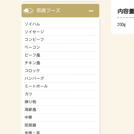
即席フーズ
内容
ソイハム
200g
ソイセージ
コンビーフ
ベーコン
ビーフ風
チキン風
コロッケ
ハンバーグ
ミートボール
カツ
練り物
海鮮風
中華
即席麺
米類・丼