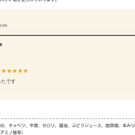
21310
声
：
ったです
料
白、キャベツ、牛蒡、セロリ、醤油、ぶどうジュース、甜菜糖、本みり
アミノ酸等）