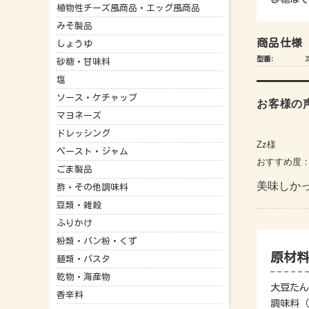
植物性チーズ風商品・エッグ風商品
みそ製品
商品仕様
しょうゆ
型番:
3
砂糖・甘味料
塩
ソース・ケチャップ
お客様の
マヨネーズ
ドレッシング
Zz様
ペースト・ジャム
おすすめ度
ごま製品
美味しか
酢・その他調味料
豆類・雑穀
ふりかけ
粉類・パン粉・くず
原材
麺類・パスタ
乾物・海産物
大豆たん
香辛料
調味料（