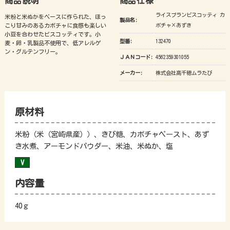
商品説明
商品仕様
ライスブランビスコッティ カ
米粉と米ぬかをベースに作られた、ほっ
製品名:
こり甘みのあるカボチャに食感も楽しい
ボチャ×あずき
小豆を合わせたビスコッティです。小
型番:
132470
麦・卵・乳製品不使用で、低アレルゲ
ン・グルテンフリー。
ＪＡＮコード:
4562359301055
メーカー:
株式会社高千穂ムラたび
原材料
米粉（米（宮崎県産））、きび糖、カボチャペースト、あず
き水煮、アーモンドパウダー、米油、米ぬか、塩
内容量
40ｇ