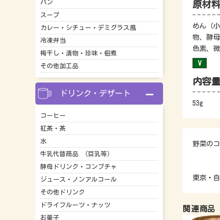
パン
原材
スープ
めん（小
カレー・シチュー・デミグラス風
物、酵母
冷凍弁当
色素、微
梅干し・漬物・珍味・佃煮
その他加工品
内容
ドリンク・デザート
53g
コーヒー
紅茶・茶
水
野菜のコ
牛乳代替商品 （豆乳等）
酵母ドリンク・コンブチャ
東京・自
ジュース・ノンアルコール
その他ドリンク
ドライフルーツ・ナッツ
関連商品
お菓子