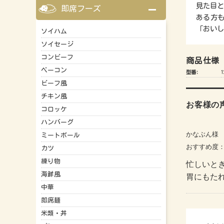
見た目
即席フーズ
ある方
「おいし
ソイハム
ソイセージ
コンビーフ
商品仕様
ベーコン
型番:
1
ビーフ風
チキン風
お客様の
コロッケ
ハンバーグ
かなぶん様
ミートボール
おすすめ度
カツ
練り物
忙しいと
海鮮風
胃にもた
中華
即席麺
米類・丼