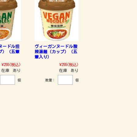
ヌードル担
ヴィーガンヌードル酸
プ）（五葷
辣湯麺（カップ）（五
葷入り）
¥255
(税込)
¥255
(税込)
在庫 あり
在庫 あり
個
数量：
個