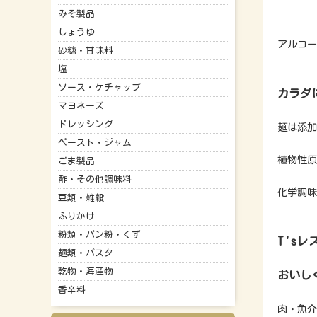
みそ製品
しょうゆ
アルコー
砂糖・甘味料
塩
ソース・ケチャップ
カラダ
マヨネーズ
ドレッシング
麺は添加
ペースト・ジャム
植物性原
ごま製品
酢・その他調味料
化学調味
豆類・雑穀
ふりかけ
粉類・パン粉・くず
T's
麺類・パスタ
乾物・海産物
おいし
香辛料
肉・魚