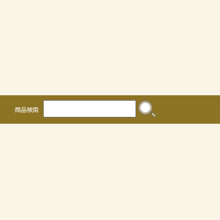
商品検索
株式会社 かるなぁ
〒468-0041
名古屋市天白区保呂町2016
TEL 052-804-0036 FAX 052-805-3302
OEMについて