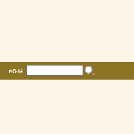
商品検索
株式会社 かるなぁ
〒468-0041
名古屋市天白区保呂町2016
TEL 052-804-0036 FAX 052-805-3302
OEMについて