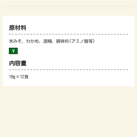
原材料
米みそ、わかめ、酒精、調味料(アミノ酸等)
内容量
18g×12食