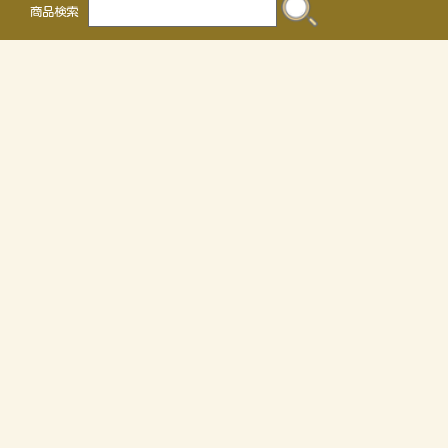
商品検索
株式会社 かるなぁ
〒468-0041
名古屋市天白区保呂町2016
TEL 052-804-0036 FAX 052-805-3302
OEMについて
個人情報の取り扱いについて
特定商取引法に関する表示
サイトマップ