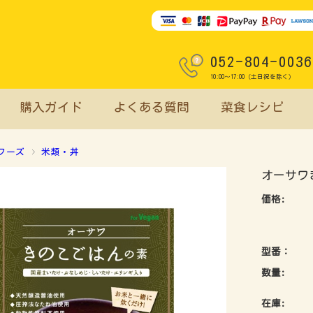
052-804-0036
10:00～17:00（土日祝を除く）
購入ガイド
よくある質問
菜食レシピ
フーズ
米類・丼
オーサワ
価格:
型番：
数量:
在庫: