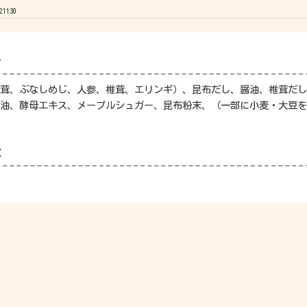
21130
料
茸、ぶなしめじ、人参、椎茸、エリンギ）、昆布だし、醤油、椎茸だし
油、酵母エキス、メープルシュガー、昆布粉末、（一部に小麦・大豆を
量