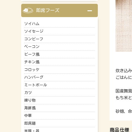
即席フーズ
ソイハム
ソイセージ
コンビーフ
ベーコン
ビーフ風
チキン風
コロッケ
炊き込み
ごはんに
ハンバーグ
ミートボール
国産舞茸
カツ
もち米と
練り物
海鮮風
砂糖、合
中華
即席麺
商品仕様
米類・丼