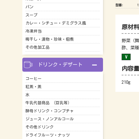
型番:
1
パン
スープ
カレー・シチュー・デミグラス風
原材
冷凍弁当
梅干し・漬物・珍味・佃煮
野菜（舞
その他加工品
酢、菜種
ドリンク・デザート
内容
コーヒー
210g
紅茶・茶
水
牛乳代替商品 （豆乳等）
酵母ドリンク・コンブチャ
ジュース・ノンアルコール
その他ドリンク
ドライフルーツ・ナッツ