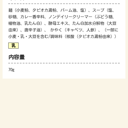
麺（小麦粉、タピオカ澱粉、パーム油、塩）、スープ（塩、
砂糖、カレー香辛料、ノンデイリークリーマー（ぶどう糖、
植物油、乳たん白）、酵母エキス、たん白加水分解物（大豆
由来）、唐辛子油）、 かやく（キャベツ、人参）、（一部に
小麦・乳・大豆を含む/調味料（核酸（タピオカ澱粉由来））
内容量
70g