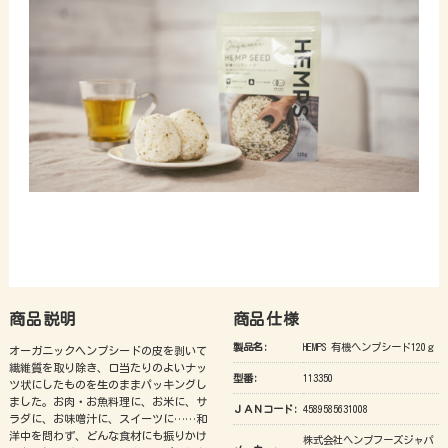
商品説明
商品仕様
製品名:
HEMPS 有機ヘンプシード120ｇ
オーガニックヘンプシードの皮を剥いて
繊維質を取り除き、口当たりのよいナッ
型番:
113350
ツ状にしたものを生のままパッキングし
ました。お肉・お魚料理に、お米に、サ
ＪＡＮコード:
4589585631008
ラダに、お味噌汁に、スイーツに……和
洋中を問わず、どんな食材にも振りかけ
株式会社ヘンプフーズジャパ