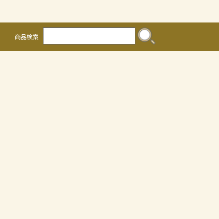
商品検索
株式会社 かるなぁ
〒468-0041
名古屋市天白区保呂町2016
TEL 052-804-0036 FAX 052-805-3302
OEMについて
個人情報の取り扱いについて
特定商取引法に関する表示
サイトマップ