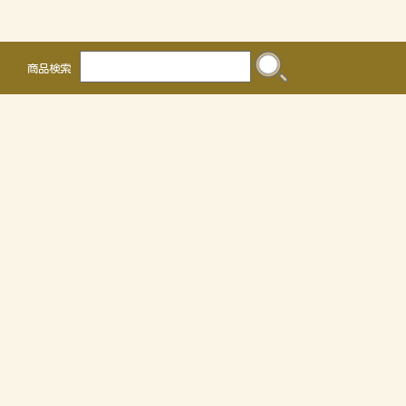
商品検索
株式会社 かるなぁ
〒468-0041
名古屋市天白区保呂町2016
TEL 052-804-0036 FAX 052-805-3302
OEMについて
個人情報の取り扱いについて
特定商取引法に関する表示
サイトマップ