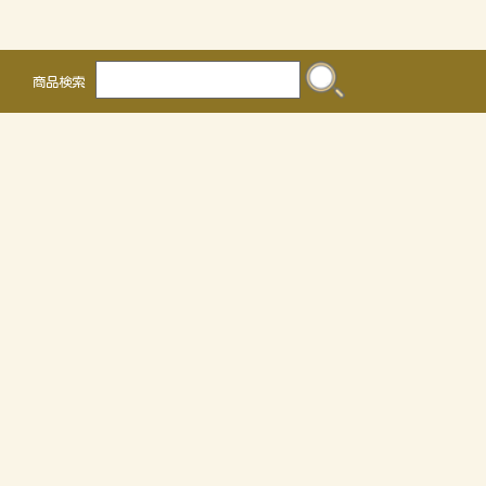
商品検索
株式会社 かるなぁ
〒468-0041
名古屋市天白区保呂町2016
TEL 052-804-0036 FAX 052-805-3302
OEMについて
個人情報の取り扱いについて
特定商取引法に関する表示
サイトマップ