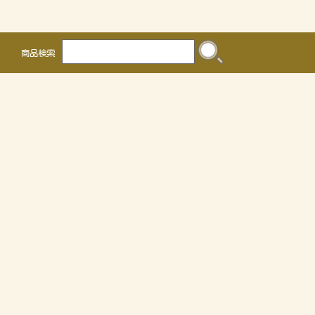
商品検索
株式会社 かるなぁ
〒468-0041
名古屋市天白区保呂町2016
TEL 052-804-0036 FAX 052-805-3302
OEMについて
個人情報の取り扱いについて
特定商取引法に関する表示
サイトマップ