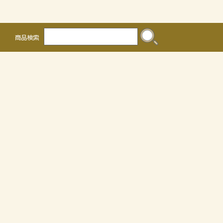
商品検索
株式会社 かるなぁ
〒468-0041
名古屋市天白区保呂町2016
TEL 052-804-0036 FAX 052-805-3302
OEMについて
個人情報の取り扱いについて
特定商取引法に関する表示
サイトマップ